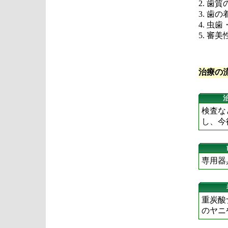
2. 歯
3. 歯
4. 虫
5. 
治療の
検査な
し、今
専用器
重炭酸
のヤニ