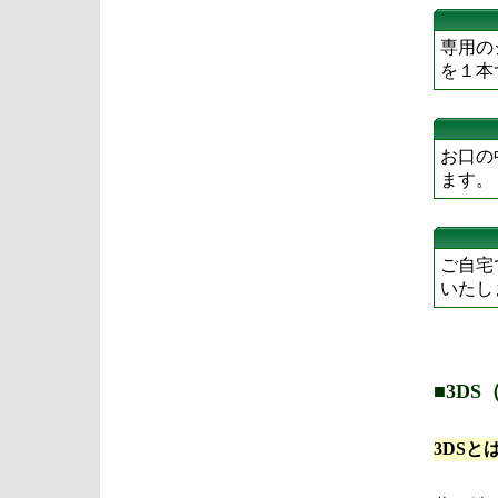
専用の
を１本
お口の
ます。
ご自宅
いたし
■3DS（D
3DSと