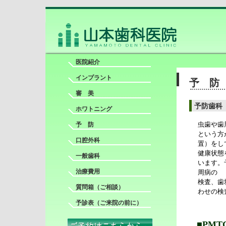
医院紹介
インプラント
予 防
審 美
予防歯科
ホワトニング
虫歯や歯
予 防
という方
口腔外科
置）をし
健康状態
一般歯科
います。
治療費用
周病の
検査、歯
質問箱
（ご相談）
わせの検
予診表
（ご来院の前に）
■PMTC（