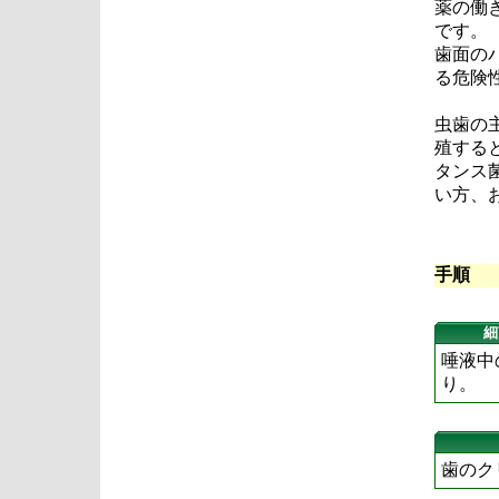
薬の働
です。
歯面の
る危険
虫歯の
殖する
タンス
い方、
手順
細
唾液中
り。
歯のク