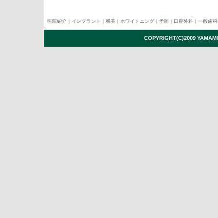
医院紹介
｜
インプラント
｜
審美
｜
ホワイトニング
｜
予防
｜
口腔外科
｜
一般歯科
COPYRIGHT(C)2009 YAMAMO