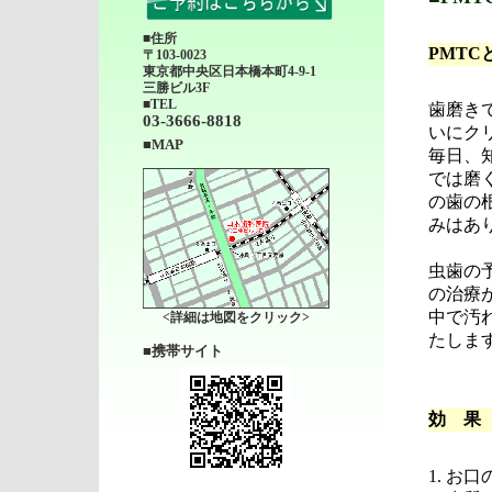
■住所
PMTC
〒103-0023
東京都中央区日本橋本町4-9-1
三勝ビル3F
■TEL
歯磨き
03-3666-8818
いにク
■MAP
毎日、
では磨
の歯の
みはあ
虫歯の
の治療
中で汚
<詳細は地図をクリック>
たしま
■携帯サイト
効 果
1. お