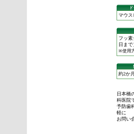
ド
マウス
フッ素
日まで
※使用
約2か
日本橋
科医院
予防歯
軽に
お問い