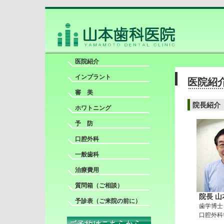
医院紹介
インプラント
医院紹
審 美
院長紹介
ホワトニング
予 防
口腔外科
一般歯科
治療費用
質問箱
（ご相談）
院長 
予診表
（ご来院の前に）
歯学博士
口腔外科