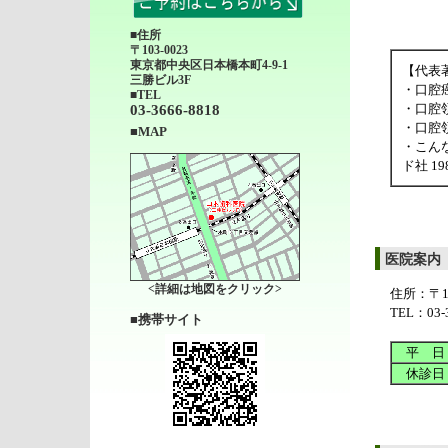
■住所
〒103-0023
東京都中央区日本橋本町4-9-1
【代表
三勝ビル3F
・口腔
■TEL
・口腔
03-3666-8818
・口腔領
■MAP
・こん
ド社 1
医院案内
<詳細は地図をクリック>
住所：〒1
TEL：03-3
■携帯サイト
平 日
休診日