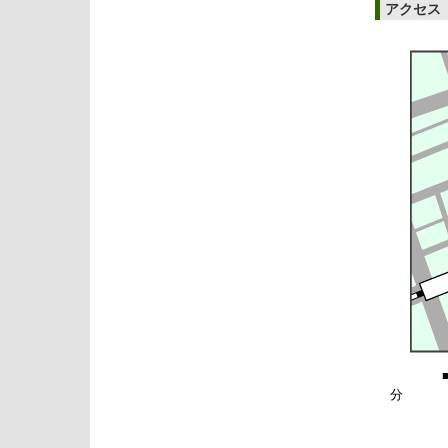
アクセス
■電 車
分
地下鉄