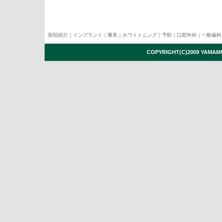
医院紹介
｜
インプラント
｜
審美
｜
ホワイトニング
｜
予防
｜
口腔外科
｜
一般歯科
COPYRIGHT(C)2009 YAMAMO