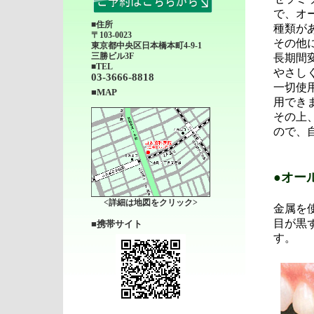
で、オ
■住所
種類が
〒103-0023
その他
東京都中央区日本橋本町4-9-1
三勝ビル3F
長期間
■TEL
やさし
03-3666-8818
一切使
■MAP
用でき
その上
ので、
●オー
<詳細は地図をクリック>
金属を
目が黒
■携帯サイト
す。