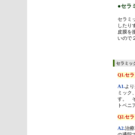
●セラ
セラミ
したり
皮膜を
いので
セラミッ
Q1.セ
A1.
より
ミック
す。 
トベニ
Q2.セ
A2.
治療
の通院