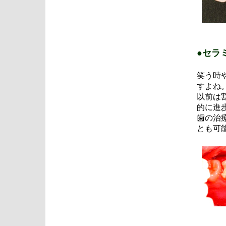
●セラ
笑う時
すよね
以前は
的に進
歯の治
とも可