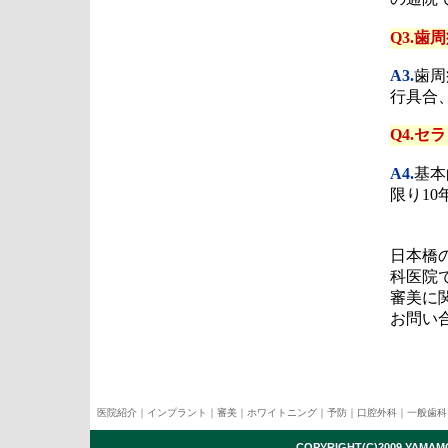
Q3.歯
A3.
歯周
行具合
Q4.セ
A4.
基本
限り10
日本橋
科医院
審美に
お問い
医院紹介
｜
インプラント
｜
審美
｜
ホワイトニング
｜
予防
｜
口腔外科
｜
一般歯科
COPYRIGHT(C)2009 YAMAMO