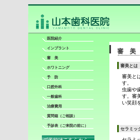
医院紹介
インプラント
審 美
審 美
審美とは
ホワトニング
審美と
予 防
す。
口腔外科
虫歯や
す。審
一般歯科
い笑顔
治療費用
質問箱
（ご相談）
予診表
（ご来院の前に）
セラミッ
セラミ