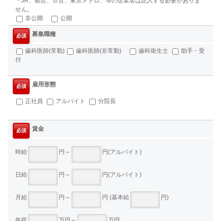
＊JR、都営、市営、東京メトロ、等の企業名は記入する必要がありま
せん。
非公開
公開
募集職種
必須
歯科医師(常勤)
歯科医師(非常勤)
歯科衛生士
助手・受
付
雇用形態
必須
正社員
アルバイト
分院長
賃金
必須
時給
円～
円
(アルバイト)
日給
円～
円
(アルバイト)
月給
円～
円 (基本給
円)
年収
万円～
万円