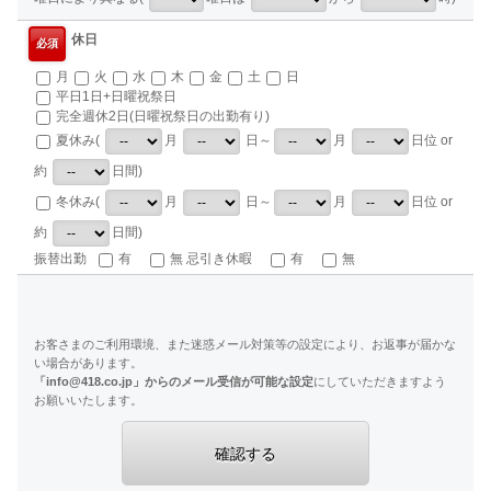
休日
必須
月
火
水
木
金
土
日
平日1日+日曜祝祭日
完全週休2日(日曜祝祭日の出勤有り)
夏休み(
月
日～
月
日位 or
約
日間)
冬休み(
月
日～
月
日位 or
約
日間)
振替出勤
有
無 忌引き休暇
有
無
お客さまのご利用環境、また迷惑メール対策等の設定により、お返事が届かな
い場合があります。
「info@418.co.jp」からのメール受信が可能な設定
にしていただきますよう
お願いいたします。
確認する