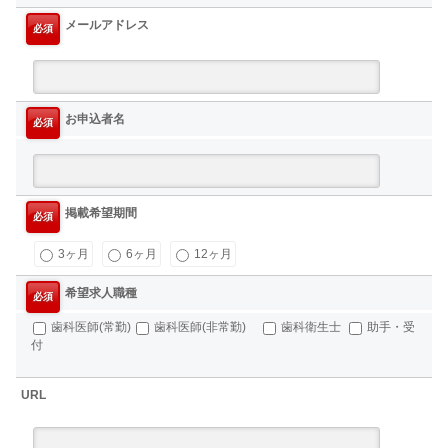
メールアドレス
必須
お申込者名
必須
掲載希望期間
必須
3ヶ月
6ヶ月
12ヶ月
希望求人職種
必須
歯科医師(常勤)
歯科医師(非常勤)
歯科衛生士
助手・受
付
URL