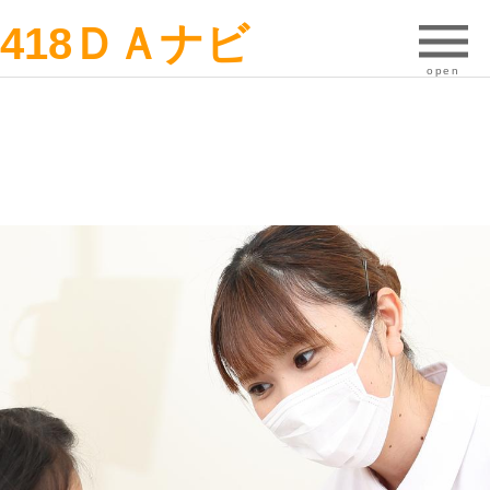
418ＤＡナビ
open