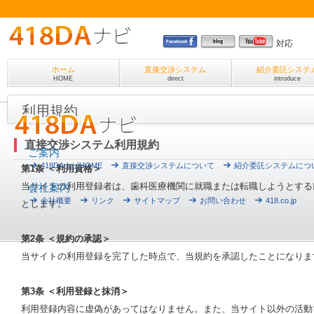
対応
ホーム
直接交渉システム
紹介委託システ
HOME
direct
introduce
利用規約
直接交渉システム利用規約
ご案内
418DAナビHOME
直接交渉システムについて
紹介委託システムにつ
第1条 ＜利用資格＞
当サイトの利用登録者は、歯科医療機関に就職または転職しようとする
会社案内
会社概要
リンク
サイトマップ
お問い合わせ
418.co.jp
とします。
第2条 ＜規約の承認＞
当サイトの利用登録を完了した時点で、当規約を承認したことになりま
第3条 ＜利用登録と抹消＞
利用登録内容に虚偽があってはなりません。また、当サイト以外の活動