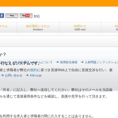
対応
ステム
紹介委託システム
418Dナビ
4
introduce
418D-navi
4
か？
について
紹介委託システムについて
採用担当者様
人材問題ノンフィクショ
を行なえるシステムです。
者と求職者が弊社の
規約
に基づき直接Web上で自由に直接交渉を行い、雇
お問い合わせ
418.co.jp
「件名」に記入し、弊社へ送信してください。弊社はそのメールを当該歯
ルを通じて直接雇用条件などを確認し、面接や見学を行って頂きます。
を利用する求人者と求職者の間に介入することはありません。