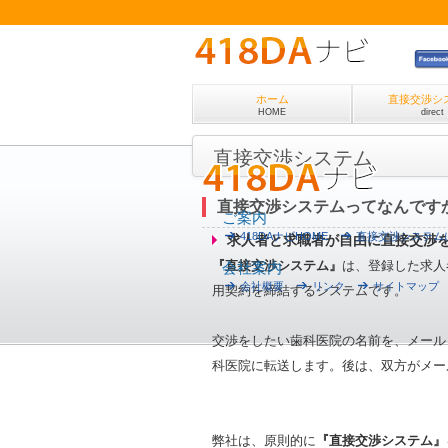
ホーム
直接交渉シ
HOME
direct
直接交渉システム
直接交渉システムってなんです
ご案内
418DAナビHOME
直接交渉システム
求人者と求職者が自由に直接交渉
『直接交渉システム』
は、登録した求人
会社案内
会社概要
リンク
サイトマップ
用契約を締結するシステムです。
交渉をしたい歯科医院の名前を、メール
科医院に転送します。後は、双方がメー
弊社は、原則的に
『直接交渉システム』