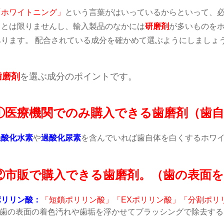
「ホワイトニング」
という言葉がはいっているからといって、
るとは限りませんし、輸入製品のなかには
研磨剤
が多いものを
あります。 配合されている成分を確かめて選ぶようにしましょ
歯磨剤
を選ぶ成分のポイントです。
①医療機関でのみ購入できる歯磨剤（歯
過酸化水素
や
過酸化尿素
を含んでいれば歯自体を白くするホワ
②市販で購入できる歯磨剤。（歯の表面
ポリリン酸：
「短鎖ポリリン酸」「EXポリリン酸」「分割ポリ
➡歯の表面の着色汚れや歯垢を浮かせてブラッシングで除去する