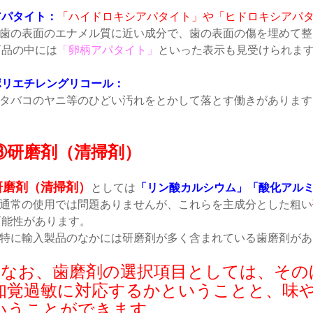
アパタイト：
「ハイドロキシアパタイト」や「ヒドロキシアパ
➡歯の表面のエナメル質に近い成分で、歯の表面の傷を埋めて整
商品の中には
「卵柄アパタイト」
といった表示も見受けられま
ポリエチレングリコール：
➡タバコのヤニ等のひどい汚れをとかして落とす働きがあります
③研磨剤（清掃剤）
研磨剤（清掃剤）
としては
「リン酸カルシウム」「酸化アル
➡通常の使用では問題ありませんが、これらを主成分とした粗い
可能性があります。
➡特に輸入製品のなかには研磨剤が多く含まれている歯磨剤があ
●なお、歯磨剤の選択項目としては、その
知覚過敏に対応するかということと、味
いうことができます。