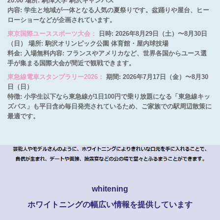
20:00 場所: 駒澤大学 駒沢キャンパス
内容: 学生と地域が一体となる人気の夏祭りです。盆踊りや屋台、ヒー
ローショーなどが企画されています。
東京国際ユーススポーツ大会：
日時: 2026年8月29日（土）〜8月30日
（日） 場所: 駒沢オリンピック公園 体育館・屋内球技場
料金: 入場無料内容: フランスやアメリカなど、世界各国からユース選
手が集まる国際大会が間近で観戦できます。
東急線電車スタンプラリー2026：
期間: 2026年7月17日（金）〜8月30
日（日）
特徴: 小学生以下なら東急線が1日100円で乗り放題になる「東急線キッ
ズパス」も平日含め毎日発売されているため、ご家族での駅周辺散策に
最適です。
whitening
ホワイトニングの幅広い情報を提供しています