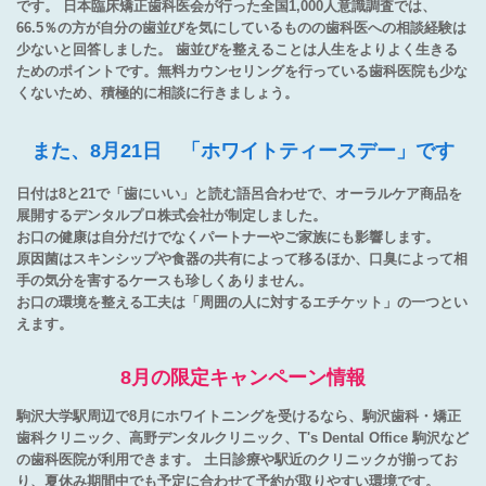
です。 日本臨床矯正歯科医会が行った全国1,000人意識調査では、
66.5％の方が自分の歯並びを気にしているものの歯科医への相談経験は
少ないと回答しました。 歯並びを整えることは人生をよりよく生きる
ためのポイントです。無料カウンセリングを行っている歯科医院も少な
くないため、積極的に相談に行きましょう。
また、8月21日 「ホワイトティースデー」です
日付は8と21で「歯にいい」と読む語呂合わせで、オーラルケア商品を
展開するデンタルプロ株式会社が制定しました。
お口の健康は自分だけでなくパートナーやご家族にも影響します。
原因菌はスキンシップや食器の共有によって移るほか、口臭によって相
手の気分を害するケースも珍しくありません。
お口の環境を整える工夫は「周囲の人に対するエチケット」の一つとい
えます。
8月の限定キャンペーン情報
駒沢大学駅周辺で8月にホワイトニングを受けるなら、駒沢歯科・矯正
歯科クリニック、高野デンタルクリニック、T's Dental Office 駒沢など
の歯科医院が利用できます。 土日診療や駅近のクリニックが揃ってお
り、夏休み期間中でも予定に合わせて予約が取りやすい環境です。