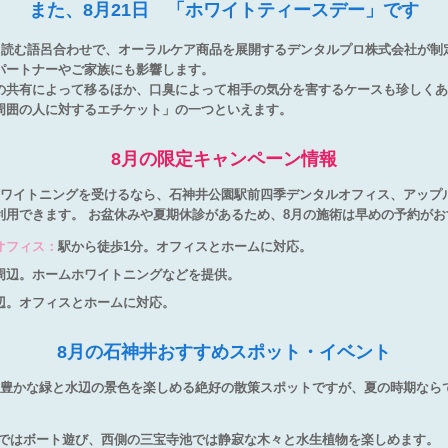
また、8月21日 「ホワイトティースデー」です
」と読む語呂合わせで、オーラルケア商品を展開するデンタルプロ株式会社が制
パートナーやご家族にも影響します。
の共有によって移るほか、口臭によって相手の気分を害するケースも珍しくあ
周囲の人に対するエチケット」の一つといえます。
8月の限定キャンペーン情報
ホワイトニングを受けるなら、石神井公園駅前四季デンタルオフィス、アップ
利用できます。 お盆休みや夏期休診があるため、8月の施術は早めの予約がお
オフィス：
駅から徒歩1分。オフィスとホームに対応。
周辺。ホームホワイトニングなどを提供。
辺。オフィスとホームに対応。
8月の石神井おすすめスポット・イベント
、豊かな緑と水辺の景色を楽しめる絶好の散策スポットですが、夏の時期なら
ではボート遊び、西側の三宝寺池では静寂な木々と水生植物を楽しめます。