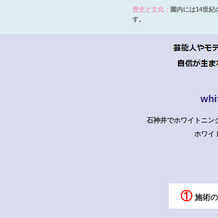
歴史と文化：
園内には14世
す。
whi
石神井でホワイトニン
ホワイ
①
施術の