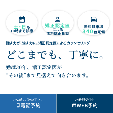
矯正認定医
土・日
無料駐車場
も
による
340
18時まで診療
台完備
無料矯正相談
話す力が、治す力に。矯正認定医によるカウンセリング
どこまでも、丁寧に。
勤続30年、矯正認定医が
“その後”まで見据えて向き合います。
お気軽にご連絡下さい
24時間受付中
電話予約
WEB予約