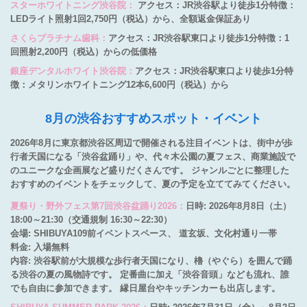
スターホワイトニング渋谷院：
アクセス：JR渋谷駅より徒歩1分特徴：
LEDライト照射1回2,750円（税込）から、全額返金保証あり
さくらプラチナム歯科：
アクセス：JR渋谷駅東口より徒歩1分特徴：1
回照射2,200円（税込）からの低価格
銀座デンタルホワイト渋谷院：
アクセス：JR渋谷駅東口より徒歩1分特
徴：メタリンホワイトニング12本6,600円（税込）から
8月の渋谷おすすめスポット・イベント
2026年8月に東京都渋谷区周辺で開催される注目イベントは、街中が歩
行者天国になる「渋谷盆踊り」や、代々木公園の夏フェス、商業施設で
のユニークな企画展など盛りだくさんです。 ジャンルごとに整理した
おすすめのイベントをチェックして、夏の予定を立ててみてください。
夏祭り・野外フェス第7回渋谷盆踊り2026：
日時: 2026年8月8日（土）
18:00～21:30（交通規制 16:30～22:30）
会場: SHIBUYA109前イベントスペース、 道玄坂、文化村通り一帯
料金: 入場無料
内容: 渋谷駅前が大規模な歩行者天国になり、櫓（やぐら）を囲んで踊
る渋谷の夏の風物詩です。 定番曲に加え「渋谷音頭」なども流れ、誰
でも自由に参加できます。 縁日屋台やキッチンカーも出店します。