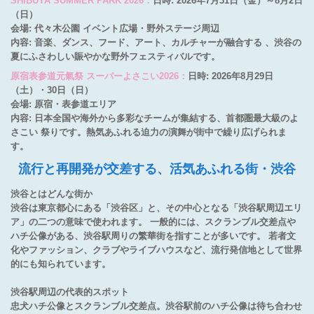
SHIBUYA SUMMER PARK 2026：
日時: 2026年7月31日（金）～8月2日
（日）
会場: 代々木公園 イベント広場・野外ステージ周辺
内容: 音楽、ダンス、フード、アート、カルチャーが融合する 、渋谷の
夏にふさわしい賑やかな野外フェスティバルです。
原宿表参道元氣祭 スーパーよさこい2026：
日時: 2026年8月29日
（土）・30日（日）
会場: 原宿・表参道エリア
内容: 日本全国や海外から多彩なチームが集結する、首都圏最大級のよ
さこい 祭りです。熱気あふれる迫力の演舞が街中で繰り広げられま
す。
流行と再開発が交差する、活気あふれる街・渋谷
渋谷とはどんな街か
渋谷は東京都心にある「渋谷区」と、その中心となる「渋谷駅周辺エリ
ア」の二つの意味で使われます。 一般的には、スクランブル交差点や
ハチ公像がある、渋谷駅周りの繁華街を指すことが多いです。 若者文
化やファッション、クラブやライブハウスなど、流行発信地として世界
的にも知られています。
渋谷駅周辺の代表的スポット
忠犬ハチ公像とスクランブル交差点。渋谷駅前のハチ公像は待ち合わせ