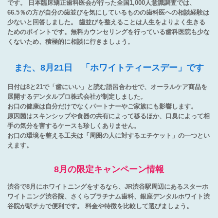
です。 日本臨床矯正歯科医会が行った全国1,000人意識調査では、
66.5％の方が自分の歯並びを気にしているものの歯科医への相談経験は
少ないと回答しました。 歯並びを整えることは人生をよりよく生きる
ためのポイントです。無料カウンセリングを行っている歯科医院も少な
くないため、積極的に相談に行きましょう。
また、8月21日 「ホワイトティースデー」です
日付は8と21で「歯にいい」と読む語呂合わせで、オーラルケア商品を
展開するデンタルプロ株式会社が制定しました。
お口の健康は自分だけでなくパートナーやご家族にも影響します。
原因菌はスキンシップや食器の共有によって移るほか、口臭によって相
手の気分を害するケースも珍しくありません。
お口の環境を整える工夫は「周囲の人に対するエチケット」の一つとい
えます。
8月の限定キャンペーン情報
渋谷で8月にホワイトニングをするなら、JR渋谷駅周辺にあるスターホ
ワイトニング渋谷院、さくらプラチナム歯科、銀座デンタルホワイト渋
谷院が駅チカで便利です。 料金や特徴を比較して選びましょう。