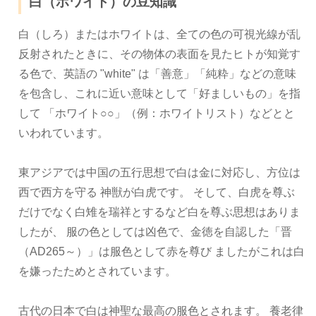
白（ホワイト）の豆知識
白（しろ）またはホワイトは、全ての色の可視光線が乱
反射されたときに、その物体の表面を見たヒトが知覚す
る色で、英語の "white" は「善意」「純粋」などの意味
を包含し、これに近い意味として「好ましいもの」を指
して 「ホワイト○○」（例：ホワイトリスト）などとと
いわれています。
東アジアでは中国の五行思想で白は金に対応し、方位は
西で西方を守る 神獣が白虎です。 そして、白虎を尊ぶ
だけでなく白雉を瑞祥とするなど白を尊ぶ思想はありま
したが、 服の色としては凶色で、金徳を自認した「晋
（AD265～）」は服色として赤を尊び ましたがこれは白
を嫌ったためとされています。
古代の日本で白は神聖な最高の服色とされます。 養老律