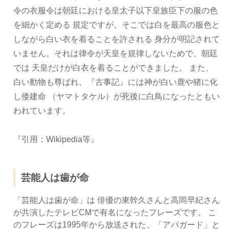
令の衣服令は朝廷における皇太子以下皇族臣下の服の色
を細かく定める 規定ですが、そこでは白を最高の服色と
しながら白い衣を着ることを許される 身分が明記されて
いません。それは律令が天皇を規律しないためで、朝廷
では 天皇だけが白衣を着ることができました。 また、
白い動物も尊ばれ、『古事記』には神が白い鹿や猪に化
し倭建命 （ヤマトタケル）が死後に白鳥になったともい
われています。
『引用：Wikipedia等』
芸能人は歯が命
「芸能人は歯が命」は 俳優の東幹久さんと高岡早紀さん
が共演したテレビCMで有名になったフレーズです。 こ
のフレーズは1995年から放送された、「アパガード」と