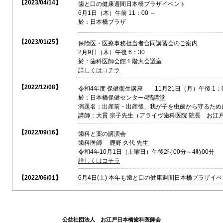
【2023/04/14】
歯と口の健康週間日本橋プラザイベント
6月1日（木）午前 11：00 ～
於：日本橋プラザ
【2023/01/25】
保険医・医療事務担当者合同講習会のご案内
2月9日（木）午後 6：30
於：歯科医師会館１階大会議室
詳しくはコチラ
【2022/12/08】
令和4年度 保健衛生講座 11月21日（月）午後 1：
於：日本橋保健センター4階講堂
演題名：出産前・出産後、我が子を虫歯から守るため
講師：大貫 宗子先生（アライヴ歯科医院 院長 お江
【2022/09/16】
歯科と薬の講演会
歯科医師 鹿野 久代 先生
令和4年10月1日（土曜日）午後2時00分～4時00分
詳しくはコチラ
【2022/06/01】
6月4日(土) 本年も歯と口の健康週間日本橋プラザイ
公益社団法人 お江戸日本橋歯科医師会