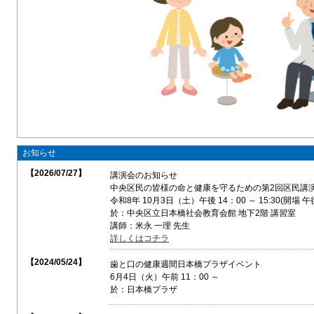
お知らせ
【2026/07/27】
講演会のお知らせ
中央区民の皆様の命と健康を守るための第2回区民
令和8年 10月3日（土）午後 14：00 ～ 15:30(開場 午
於：中央区立日本橋社会教育会館 地下2階 講習室
講師：米永 一理 先生
詳しくはコチラ
【2024/05/24】
歯と口の健康週間日本橋プラザイベント
6月4日（火）午前 11：00 ～
於：日本橋プラザ