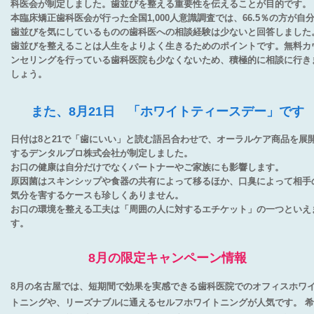
科医会が制定しました。歯並びを整える重要性を伝えることが目的です。
本臨床矯正歯科医会が行った全国1,000人意識調査では、66.5％の方が自
歯並びを気にしているものの歯科医への相談経験は少ないと回答しました
歯並びを整えることは人生をよりよく生きるためのポイントです。無料カ
ンセリングを行っている歯科医院も少なくないため、積極的に相談に行き
しょう。
また、8月21日 「ホワイトティースデー」です
日付は8と21で「歯にいい」と読む語呂合わせで、オーラルケア商品を展
するデンタルプロ株式会社が制定しました。
お口の健康は自分だけでなくパートナーやご家族にも影響します。
原因菌はスキンシップや食器の共有によって移るほか、口臭によって相手
気分を害するケースも珍しくありません。
お口の環境を整える工夫は「周囲の人に対するエチケット」の一つといえ
す。
8月の限定キャンペーン情報
8月の名古屋では、短期間で効果を実感できる歯科医院でのオフィスホワ
トニングや、リーズナブルに通えるセルフホワイトニングが人気です。 