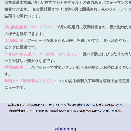
名古屋港水族館: 涼しい館内でシャチやイルカの迫力あるパフォーマンス
観賞できます。 名古屋城夏まつり: 例年8月に開催され、夜のライトアッ
盆踊りで賑わいます。
東山動植物園（ナイトZOO）：
8月の限定日に夜間開園され、夜の動物た
の様子を観察できます。
大須商店街：
アーケードがあるため日差しを避けやすく、食べ歩きやショ
ピングに最適です。
外せない名古屋グルメ（名物） ひつまぶし：
夏バテ防止にぴったりのカ
ッと香ばしい贅沢うなぎです。
手羽先唐揚げ：
スパイシーで甘辛いタレがビールや冷たいお茶によく合い
す。
味噌カツ / 味噌煮込みうどん：
コクのある特製八丁味噌を堪能できる定番
ニューです。
whitening