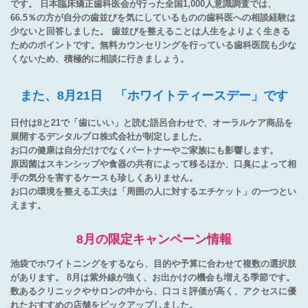
です。 日本臨床矯正歯科医会が行った全国1,000人意識調査では、
66.5％の方が自分の歯並びを気にしているものの歯科医への相談経験は
少ないと回答しました。 歯並びを整えることは人生をよりよく生きる
ためのポイントです。無料カウンセリングを行っている歯科医院も少な
くないため、積極的に相談に行きましょう。
また、8月21日 「ホワイトティースデー」です
日付は8と21で「歯にいい」と読む語呂合わせで、オーラルケア商品を
展開するデンタルプロ株式会社が制定しました。
お口の健康は自分だけでなくパートナーやご家族にも影響します。
原因菌はスキンシップや食器の共有によって移るほか、口臭によって相
手の気分を害するケースも珍しくありません。
お口の環境を整える工夫は「周囲の人に対するエチケット」の一つとい
えます。
8月の限定キャンペーン情報
池袋でホワイトニングをするなら、目的や予算に合わせて複数の選択肢
があります。 8月は紫外線が強く、お出かけの機会も増える季節です。
数あるクリニックやサロンの中から、口コミ評価が高く、アクセスに優
れたおすすめの店舗をピックアップしました。