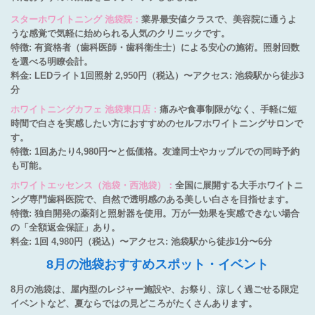
スターホワイトニング 池袋院：
業界最安値クラスで、美容院に通うよ
うな感覚で気軽に始められる人気のクリニックです。
特徴: 有資格者（歯科医師・歯科衛生士）による安心の施術。照射回数
を選べる明瞭会計。
料金: LEDライト1回照射 2,950円（税込）〜アクセス: 池袋駅から徒歩3
分
ホワイトニングカフェ 池袋東口店：
痛みや食事制限がなく、手軽に短
時間で白さを実感したい方におすすめのセルフホワイトニングサロンで
す。
特徴: 1回あたり4,980円〜と低価格。友達同士やカップルでの同時予約
も可能。
ホワイトエッセンス（池袋・西池袋）：
全国に展開する大手ホワイトニ
ング専門歯科医院で、自然で透明感のある美しい白さを目指せます。
特徴: 独自開発の薬剤と照射器を使用。万が一効果を実感できない場合
の「全額返金保証」あり。
料金: 1回 4,980円（税込）〜アクセス: 池袋駅から徒歩1分〜6分
8月の池袋おすすめスポット・イベント
8月の池袋は、屋内型のレジャー施設や、お祭り、涼しく過ごせる限定
イベントなど、夏ならではの見どころがたくさんあります。