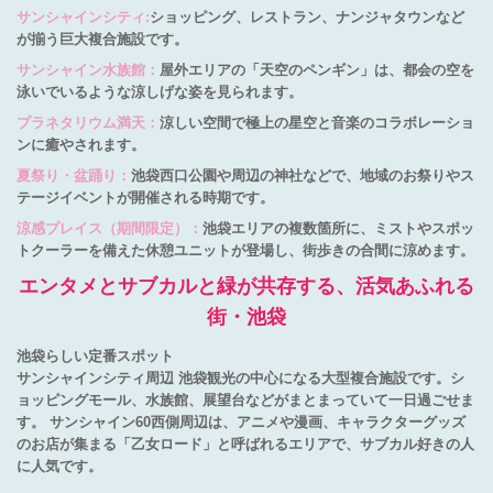
サンシャインシティ:
ショッピング、レストラン、ナンジャタウンなど
が揃う巨大複合施設です。
サンシャイン水族館：
屋外エリアの「天空のペンギン」は、都会の空を
泳いでいるような涼しげな姿を見られます。
プラネタリウム満天：
涼しい空間で極上の星空と音楽のコラボレーショ
ンに癒やされます。
夏祭り・盆踊り：
池袋西口公園や周辺の神社などで、地域のお祭りやス
テージイベントが開催される時期です。
涼感プレイス（期間限定）：
池袋エリアの複数箇所に、ミストやスポッ
トクーラーを備えた休憩ユニットが登場し、街歩きの合間に涼めます。
エンタメとサブカルと緑が共存する、活気あふれる
街・池袋
池袋らしい定番スポット
サンシャインシティ周辺 池袋観光の中心になる大型複合施設です。シ
ョッピングモール、水族館、展望台などがまとまっていて一日過ごせま
す。 サンシャイン60西側周辺は、アニメや漫画、キャラクターグッズ
のお店が集まる「乙女ロード」と呼ばれるエリアで、サブカル好きの人
に人気です。