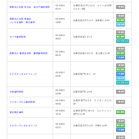
03-3844-
台東区花川戸1-11-6 エリーゼ片岡
医療法人社団 宮元会 花川戸歯科医院
一般歯科
8727
ビル3～5階
一般歯科
医療法人社団 英歯会
03-3844-
台東区花川戸1-2-3 浅草駅ビル4F
矯正歯科
いしやま歯科・矯正歯科
1480
口腔外科
一般歯科
03-3843-
キヅキ歯科医院
台東区浅草1-37-3
矯正歯科
9567
インプラント
一般歯科
03-3841-
医療法人 藤惣会浅草 藤関歯科医院
台東区浅草1-22-11 富士屋ビル2F
矯正歯科
8410
小児歯科
一般歯科
矯正歯科
03-5827-
ヒグチデンタルクリニック
台東区雷門1-8-1 1F
小児歯科
0118
口腔外科
インプラント
03-3842-
今村歯科医院
台東区雷門2-14-8
一般歯科
5186
03-3844-
台東区雷門2-3-5 ライオンズビル
ライオンズビル歯科医院
一般歯科
9493
3F
03-5830-
台東区雷門2-18-15 コレクション
冨永矯正歯科
矯正歯科
1574
雷門ビル3F
一般歯科
03-5826-
ナカデンデンタルオフィス
台東区花川戸1-2-6 中傳ビル6F
矯正歯科
0227
小児歯科
一般歯科