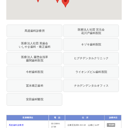
医療法人社団 宮元会
馬道歯科診療所
花川戸歯科医院
医療法人社団 英歯会
キヅキ歯科医院
いしやま歯科・矯正歯科
医療法人 藤惣会浅草
ヒグチデンタルクリニック
藤関歯科医院
今村歯科医院
ライオンズビル歯科医院
冨永矯正歯科
ナカデンデンタルオフィス
安田歯科醫院
医療機関名
電 話
住 所
診療科目
03-3844-
馬道歯科診療所
台東区浅草2-32-10 山崎ビル2F
一般歯科
1739