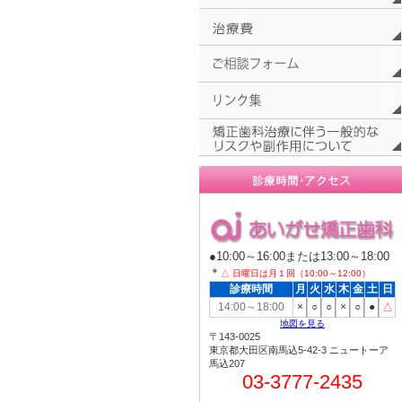
●10:00～16:00または13:00～18:00
＊
△ 日曜日は月１回（10:00～12:00）
診療時間
月
火
水
木
金
土
日
14:00～18:00
×
○
○
×
○
●
△
地図を見る
〒143-0025
東京都大田区南馬込5-42-3 ニュートーア
馬込207
03-3777-2435