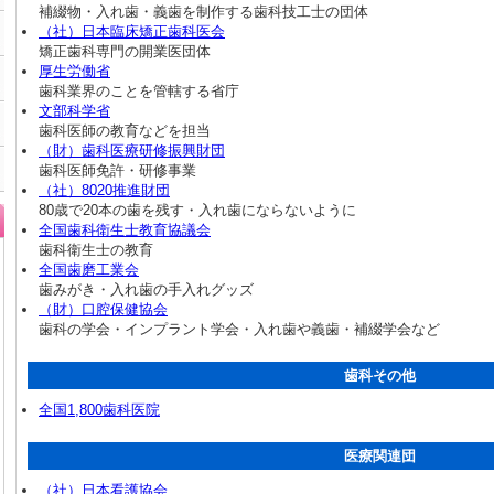
補綴物・入れ歯・義歯を制作する歯科技工士の団体
（社）日本臨床矯正歯科医会
矯正歯科専門の開業医団体
厚生労働省
歯科業界のことを管轄する省庁
文部科学省
歯科医師の教育などを担当
（財）歯科医療研修振興財団
歯科医師免許・研修事業
（社）8020推進財団
80歳で20本の歯を残す・入れ歯にならないように
全国歯科衛生士教育協議会
歯科衛生士の教育
全国歯磨工業会
歯みがき・入れ歯の手入れグッズ
（財）口腔保健協会
歯科の学会・インプラント学会・入れ歯や義歯・補綴学会など
歯科その他
全国1,800歯科医院
医療関連団
（社）日本看護協会