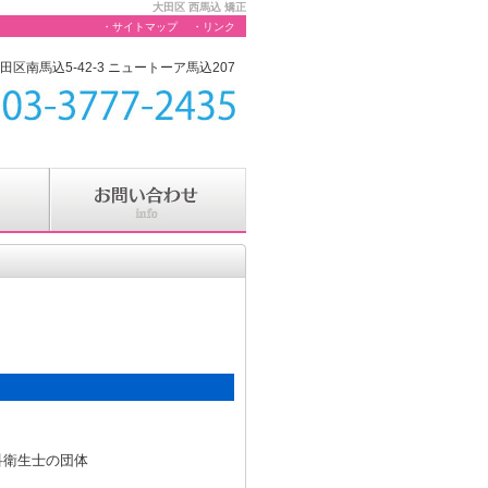
大田区 西馬込 矯正
・サイトマップ
・リンク
大田区南馬込5-42-3 ニュートーア馬込207
科衛生士の団体